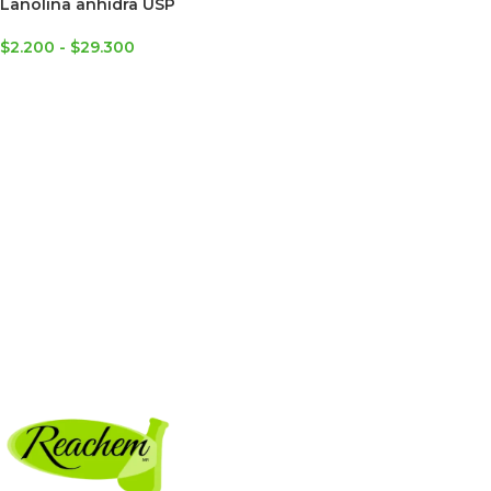
Lanolina anhidra USP
$
2.200
-
$
29.300
SELECCIONAR OPCIONES