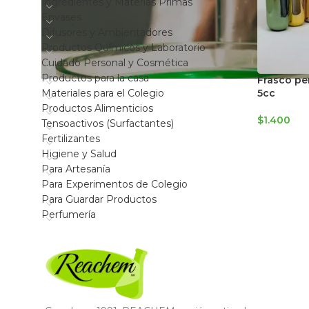
Ingredientes y Materias Primas
Envases
Difusores y Ambientadores
Productos Químicos y Laboratorio
Cuidado Personal y Cosmética
Productos para la casa
Frasco pe
Materiales para el Colegio
5cc
Productos Alimenticios
$
1.400
Tensoactivos (Surfactantes)
Fertilizantes
Higiene y Salud
Para Artesanía
Para Experimentos de Colegio
Para Guardar Productos
Perfumería