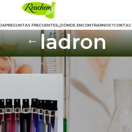
DA
PREGUNTAS FRECUENTES
¿DÓNDE ENCONTRARNOS?
CONTAC
ladron
uctos etiquetados “ladron”
Mostrar