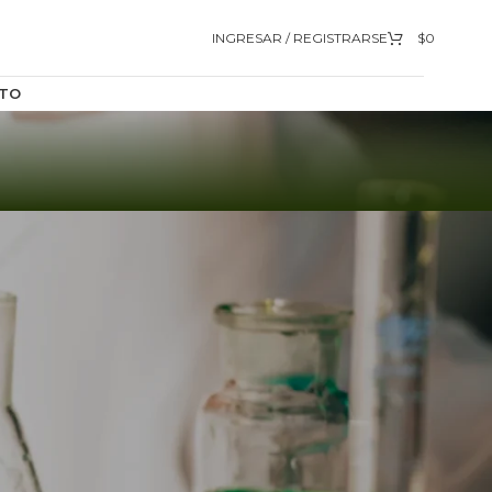
INGRESAR / REGISTRARSE
$
0
TO
9
12
18
24