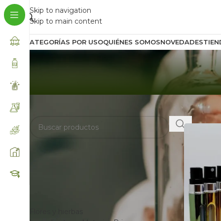
Skip to navigation
Skip to main content
CATEGORÍAS POR USO
QUIÉNES SOMOS
NOVEDADES
TIEN
BUSCA AQUÍ
Inicio
/
Prod
FILTRAR POR
CATEGORÍAS
Flores y hierbas