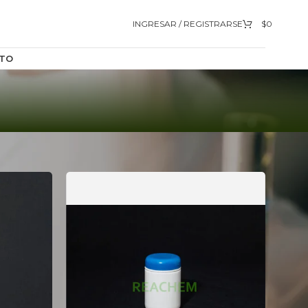
INGRESAR / REGISTRARSE
$
0
TO
9
12
18
24