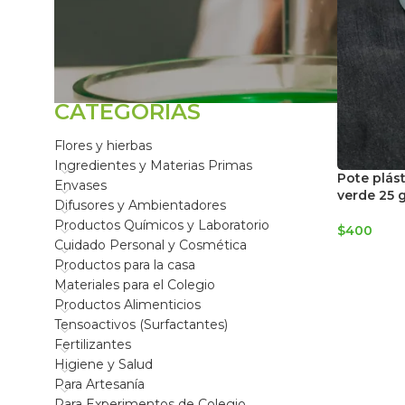
FILTRAR POR
CATEGORÍAS
Flores y hierbas
Ingredientes y Materias Primas
Pote plás
Envases
verde 25 
Difusores y Ambientadores
Productos Químicos y Laboratorio
$
400
Cuidado Personal y Cosmética
Productos para la casa
Materiales para el Colegio
Productos Alimenticios
Tensoactivos (Surfactantes)
Fertilizantes
Higiene y Salud
Para Artesanía
Para Experimentos de Colegio