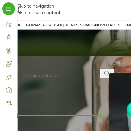
Skip to navigation
Skip to main content
CATEGORÍAS POR USO
QUIÉNES SOMOS
NOVEDADES
TIEN
BUSCA AQUÍ
Inicio
/
Prod
FILTRAR POR PRECIO
Precio:
$400
—
$750
FILTRAR