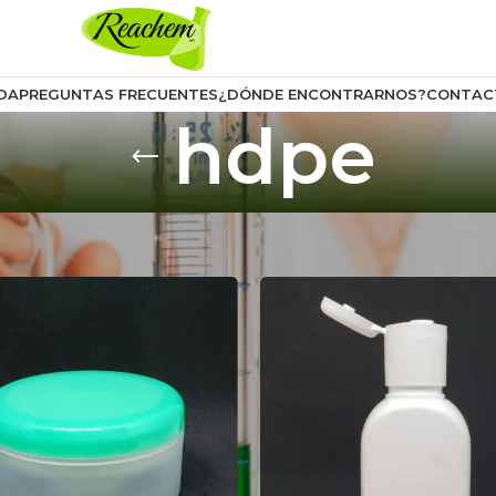
DA
PREGUNTAS FRECUENTES
¿DÓNDE ENCONTRARNOS?
CONTAC
hdpe
uctos etiquetados “hdpe”
Mostrar