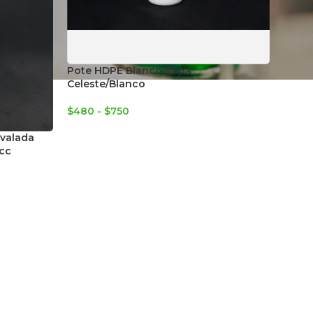
Pote HDPE Blanco Tapa
Celeste/Blanco
$
480
-
$
750
ovalada
 cc