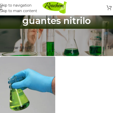
Skip to navigation
Skip to main content
guantes nitrilo
Inicio
/
Productos etiquetados “guantes nitrilo”
Mostrando el único resultado
Mostrar filtros