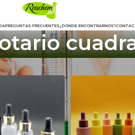
DA
PREGUNTAS FRECUENTES
¿DÓNDE ENCONTRARNOS?
CONTAC
otario cuadr
uctos etiquetados “gotario cuadrado”
Mostrar