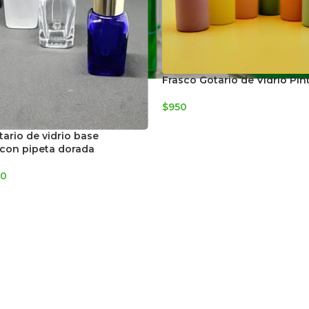
Frasco Gotario de Vidrio Pi
$
950
tario de vidrio base
con pipeta dorada
10