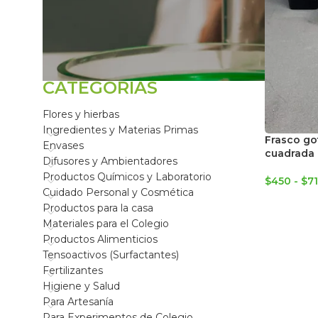
FILTRAR POR
CATEGORÍAS
Flores y hierbas
Ingredientes y Materias Primas
Frasco go
Envases
cuadrada 
Difusores y Ambientadores
Productos Químicos y Laboratorio
$
450
-
$
7
Cuidado Personal y Cosmética
Productos para la casa
Materiales para el Colegio
Productos Alimenticios
Tensoactivos (Surfactantes)
Fertilizantes
Higiene y Salud
Para Artesanía
Para Experimentos de Colegio