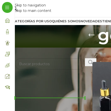
Skip to navigation
Skip to main content
CATEGORÍAS POR USO
QUIÉNES SOMOS
NOVEDADES
TIEN
g
BUSCA AQUÍ
Inicio
/
Prod
FILTRAR POR PRECIO
Precio:
$450
—
$950
FILTRAR