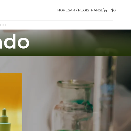
INGRESAR / REGISTRARSE
$
0
TO
ado
9
12
18
24