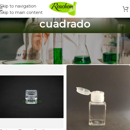
Skip to navigation
Skip to main content
cuadrado
Inicio
/
Productos etiquetados “cuadrado”
Mostrando 8 resultados
Mostrar filtros