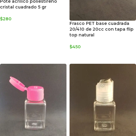
Pote acrílico poliestireno
cristal cuadrado 5 gr
$
280
Frasco PET base cuadrada
AGREGAR AL CARRITO
20/410 de 20cc con tapa flip
top natural
$
450
AGREGAR AL CARRITO