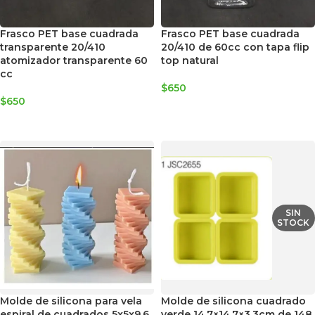
Frasco PET base cuadrada
Frasco PET base cuadrada
transparente 20/410
20/410 de 60cc con tapa flip
atomizador transparente 60
top natural
cc
$
650
$
650
AGREGAR AL CARRITO
AGREGAR AL CARRITO
SIN
STOCK
Molde de silicona para vela
Molde de silicona cuadrado
espiral de cuadrados 5x5x9,6
verde 14,7×14,7×3,3cm de 148