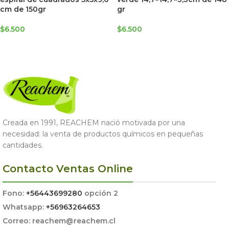
cm de 150gr
gr
$
6.500
$
6.500
AGREGAR AL CARRITO
LEER MÁS
Creada en 1991, REACHEM nació motivada por una
necesidad: la venta de productos químicos en pequeñas
cantidades.
Contacto Ventas Online
Fono:
+56443699280
opción 2
Whatsapp:
+56963264653
Correo: reachem@reachem.cl