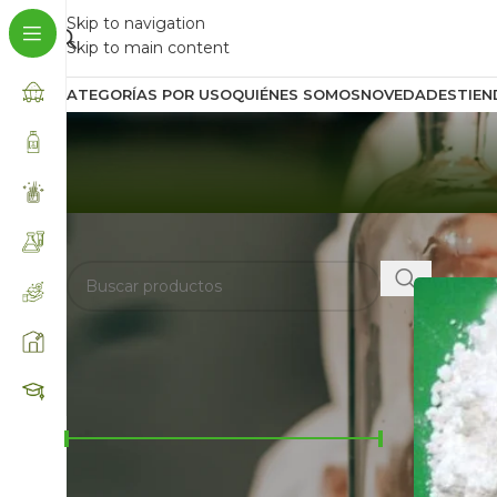
Skip to navigation
Skip to main content
CATEGORÍAS POR USO
QUIÉNES SOMOS
NOVEDADES
TIEN
BUSCA AQUÍ
Inicio
/
Prod
FILTRAR POR PRECIO
Precio:
$2.000
—
$6.900
FILTRAR