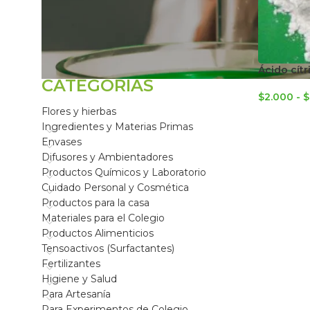
FILTRAR POR
Ácido cít
CATEGORÍAS
$
2.000
-
$
Flores y hierbas
Ingredientes y Materias Primas
Envases
Difusores y Ambientadores
Productos Químicos y Laboratorio
Cuidado Personal y Cosmética
Productos para la casa
Materiales para el Colegio
Productos Alimenticios
Tensoactivos (Surfactantes)
Fertilizantes
Higiene y Salud
Para Artesanía
Para Experimentos de Colegio