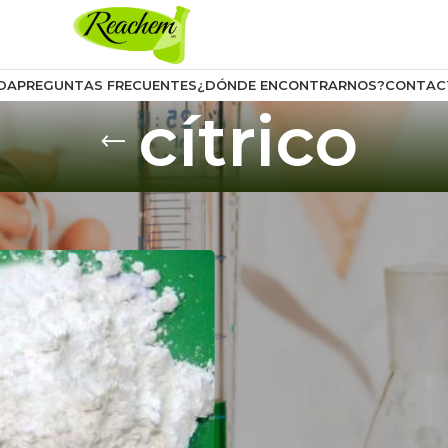
DA
PREGUNTAS FRECUENTES
¿DÓNDE ENCONTRARNOS?
CONTAC
cítrico
uctos etiquetados “cítrico”
Mostrar