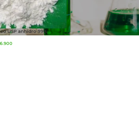
rico USP anhidro 99%
6.900