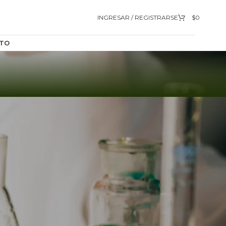
INGRESAR / REGISTRARSE
$
0
TO
9
12
18
24