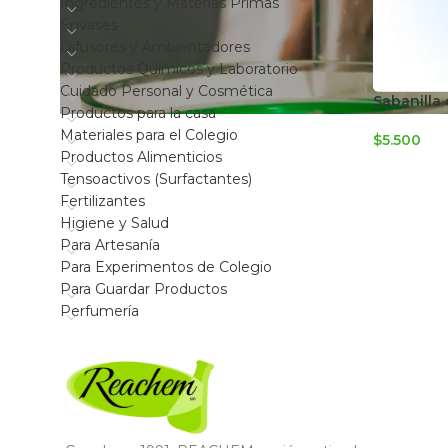
Ingredientes y Materias Primas
Envases
Difusores y Ambientadores
Productos Químicos y Laboratorio
Cuidado Personal y Cosmética
Sabanilla
Productos para la casa
Materiales para el Colegio
$
5.500
Productos Alimenticios
Tensoactivos (Surfactantes)
Fertilizantes
Higiene y Salud
Para Artesanía
Para Experimentos de Colegio
Para Guardar Productos
Perfumería