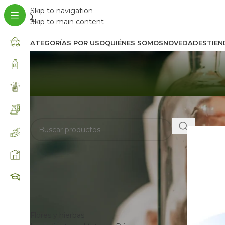
Skip to navigation
Skip to main content
CATEGORÍAS POR USO
QUIÉNES SOMOS
NOVEDADES
TIEN
BUSCA AQUÍ
Inicio
/
Prod
FILTRAR POR
CATEGORÍAS
Flores y hierbas