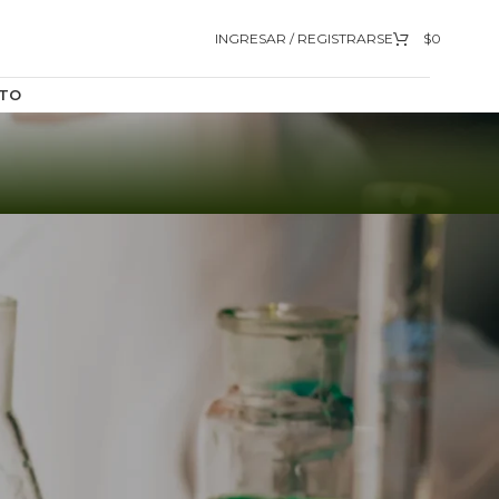
INGRESAR / REGISTRARSE
$
0
TO
9
12
18
24