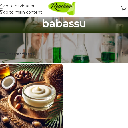
Skip to navigation
Skip to main content
babassu
Inicio
/
Productos etiquetados “babassu”
Mostrando el único resultado
Mostrar filtros