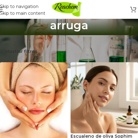
Skip to navigation
Skip to main content
arruga
Inicio
/
Productos etiquetados “arruga”
Mostrando 4 resultados
Mostrar filtros
Escualeno de oliva Sophim