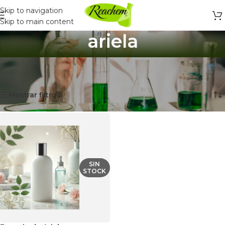
Skip to navigation
Skip to main content
ariela
Inicio
/
Productos etiquetados “ariela”
Mostrando el único resultado
Mostrar filtros
SIN
STOCK