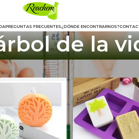
DA
PREGUNTAS FRECUENTES
¿DÓNDE ENCONTRARNOS?
CONTAC
árbol de la v
uctos etiquetados “árbol de la vida”
Mostrar