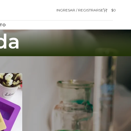
INGRESAR / REGISTRARSE
$
0
TO
ida
9
12
18
24