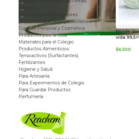
Ingredientes y Materias Primas
Envases
Difusores y Ambientadores
Productos Químicos y Laboratorio
Cuidado Personal y Cosmética
Molde de s
Productos para la casa
vida 99,5×
Materiales para el Colegio
Productos Alimenticios
$
6.500
Tensoactivos (Surfactantes)
Fertilizantes
Higiene y Salud
Para Artesanía
Para Experimentos de Colegio
Para Guardar Productos
Perfumería