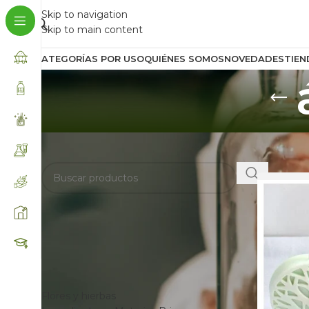
Skip to navigation
Skip to main content
CATEGORÍAS POR USO
QUIÉNES SOMOS
NOVEDADES
TIEN
BUSCA AQUÍ
Inicio
/
Prod
FILTRAR POR
CATEGORÍAS
Flores y hierbas