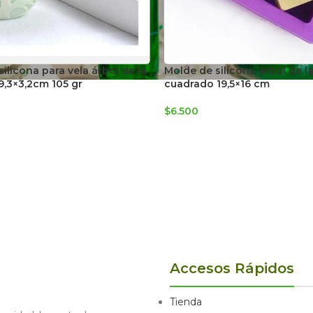
ilicona para vela árbol de la
Molde de silicona árbol de la
9,3×3,2cm 105 gr
cuadrado 19,5×16 cm
$
6.500
Accesos Rápidos
Tienda