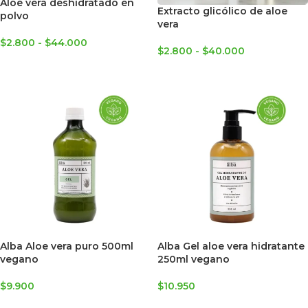
Aloe vera deshidratado en
Extracto glicólico de aloe
polvo
vera
$
2.800
-
$
44.000
$
2.800
-
$
40.000
SELECCIONAR OPCIONES
SELECCIONAR OPCIONES
Alba Aloe vera puro 500ml
Alba Gel aloe vera hidratante
vegano
250ml vegano
$
9.900
$
10.950
AGREGAR AL CARRITO
AGREGAR AL CARRITO