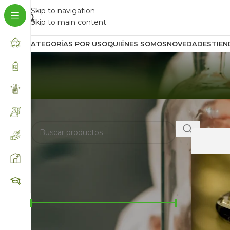
Skip to navigation
Skip to main content
CATEGORÍAS POR USO
QUIÉNES SOMOS
NOVEDADES
TIEN
BUSCA AQUÍ
Inicio
/
Prod
FILTRAR POR PRECIO
Precio:
$2.200
—
$29.300
FILTRAR