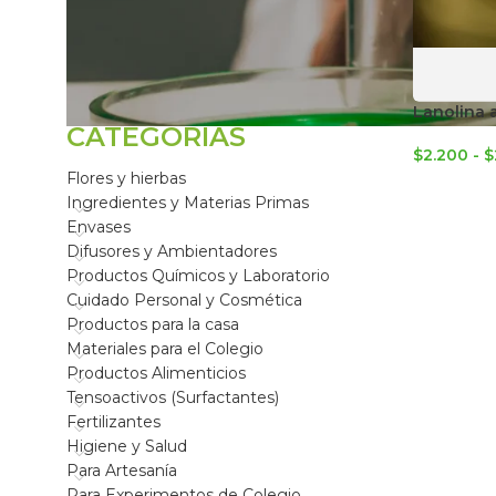
FILTRAR POR
Lanolina 
CATEGORÍAS
$
2.200
-
$
Flores y hierbas
Ingredientes y Materias Primas
Envases
Difusores y Ambientadores
Productos Químicos y Laboratorio
Cuidado Personal y Cosmética
Productos para la casa
Materiales para el Colegio
Productos Alimenticios
Tensoactivos (Surfactantes)
Fertilizantes
Higiene y Salud
Para Artesanía
Para Experimentos de Colegio