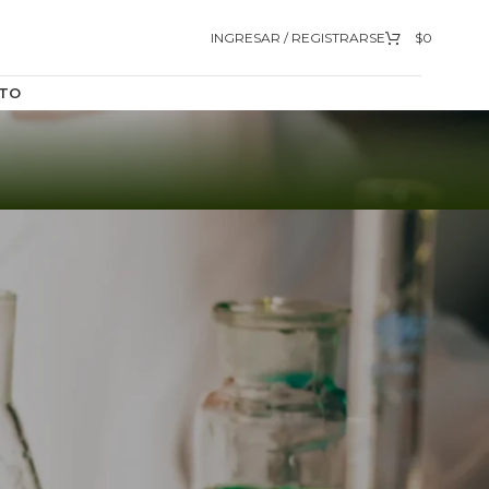
INGRESAR / REGISTRARSE
$
0
TO
9
12
18
24