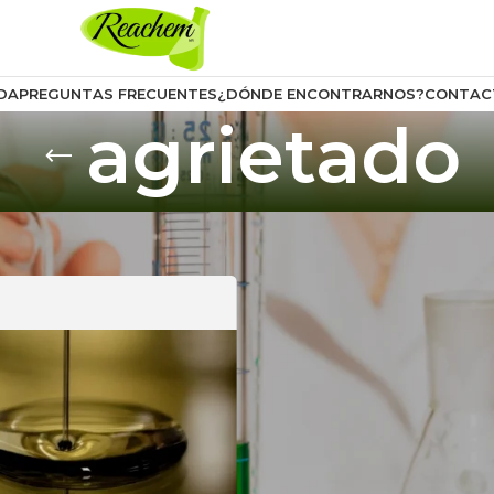
DA
PREGUNTAS FRECUENTES
¿DÓNDE ENCONTRARNOS?
CONTAC
agrietado
uctos etiquetados “agrietado”
Mostrar