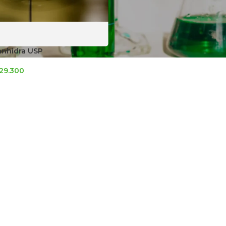
anhidra USP
29.300