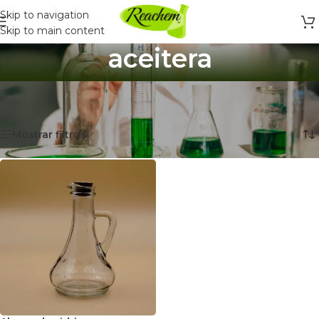
Skip to navigation
Skip to main content
aceitera
Inicio
/
Productos etiquetados “aceitera”
Mostrando el único resultado
Mostrar filtros