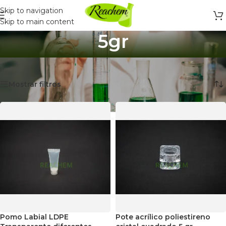
Skip to navigation
Skip to main content
5gr
Inicio
/
Productos etiquetados “5gr”
Mostrando 5 resultados
Mostrar filtros
Pomo Labial LDPE
Pote acrílico poliestireno