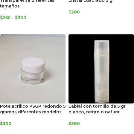
Transparente diferentes
cristal cuadrado 5 gr
tamaños
$
280
$
250
-
$
300
AGREGAR AL CARRITO
SELECCIONAR OPCIONES
Pote acrílico PSGP redondo 5
Labial con tornillo de 5 gr
gramos diferentes modelos
blanco, negro o natural
$
300
$
380
SELECCIONAR OPCIONES
SELECCIONAR OPCIONES