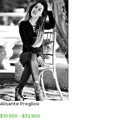
Alisante Progliox
$
10.500
-
$
32.500
SELECCIONAR OPCIONES