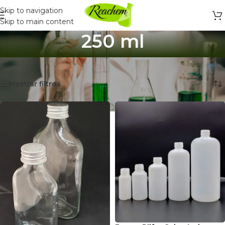
Skip to navigation
Skip to main content
250 ml
Inicio
/
Productos etiquetados “250 ml”
Mostrando 9 resultados
Mostrar filtros