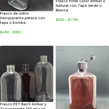
Frasco Pilfer Color Ambar o
Natural con Tapa Verde o
Blanca
Frasco de vidrio
transparente petaca con
$
530
-
$
1.190
tapa o bomba
SELECCIONAR OPCIONES
$
490
-
$
950
SELECCIONAR OPCIONES
Frasco PET Barril Ámbar y
Transparente 250 ml con