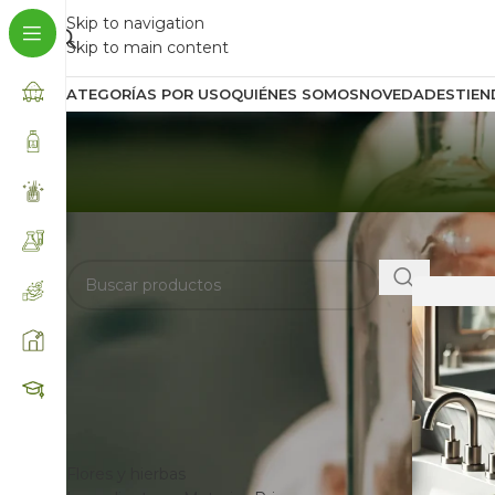
Skip to navigation
Skip to main content
CATEGORÍAS POR USO
QUIÉNES SOMOS
NOVEDADES
TIEN
BUSCA AQUÍ
Inicio
/
Prod
FILTRAR POR
CATEGORÍAS
Flores y hierbas