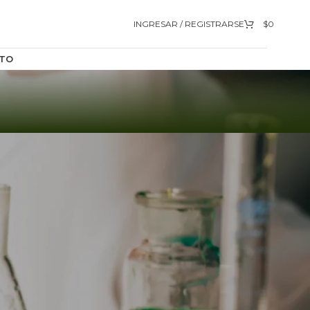
INGRESAR / REGISTRARSE
$
0
TO
9
12
18
24