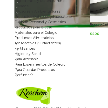
Ingredientes y Materias Primas
Envases
Difusores y Ambientadores
Productos Químicos y Laboratorio
Cuidado Personal y Cosmética
Frasco Ja
Productos para la casa
Materiales para el Colegio
$
400
Productos Alimenticios
Tensoactivos (Surfactantes)
Fertilizantes
Higiene y Salud
Para Artesanía
Para Experimentos de Colegio
Para Guardar Productos
Perfumería