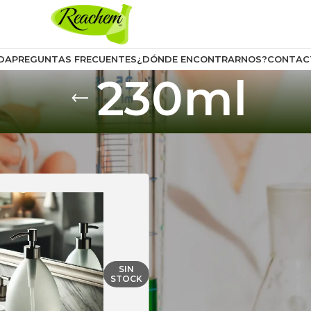
DA
PREGUNTAS FRECUENTES
¿DÓNDE ENCONTRARNOS?
CONTAC
230ml
uctos etiquetados “230ml”
Mostrar
SIN
STOCK