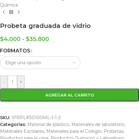
Química
Probeta graduada de vidrio
$
4.000
-
$
35.800
FORMATOS
-
+
AGREGAR AL CARRITO
SKU:
IPRPL#30100ML-1-1-2
Categorías:
Material de plástico
,
Materiales de laboratorio
,
Materiales Escolares
,
Materiales para el Colegio
,
Probetas
,
Productos para la casa
,
Productos Químicos y Laboratorio
,