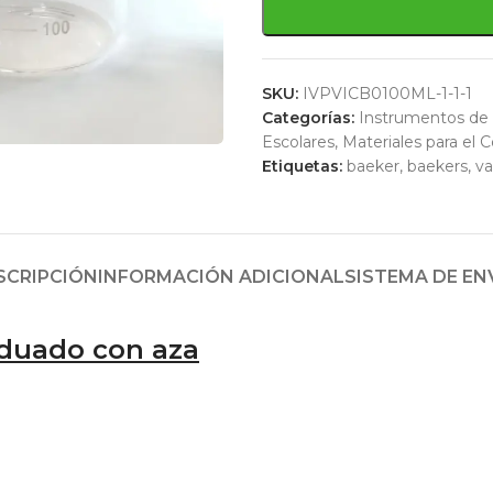
SKU:
IVPVICB0100ML-1-1-1
Categorías:
Instrumentos de 
Escolares
,
Materiales para el C
Etiquetas:
baeker
,
baekers
,
va
SCRIPCIÓN
INFORMACIÓN ADICIONAL
SISTEMA DE EN
aduado con aza