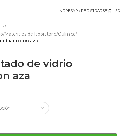
INGRESAR / REGISTRARSE
$
0
TO
io
/
Materiales de laboratorio
/
Química
/
 graduado con aza
tado de vidrio
on aza