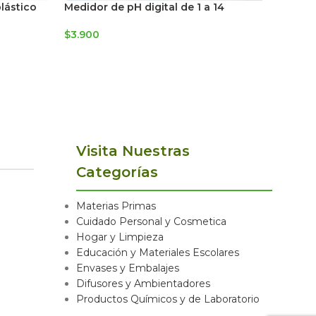
lástico
Medidor de pH digital de 1 a 14
Frasco
Transp
$
3.900
$
5.900
Visita Nuestras
Categorías
Materias Primas
Cuidado Personal y Cosmetica
Hogar y Limpieza
Educación y Materiales Escolares
Envases y Embalajes
Difusores y Ambientadores
Productos Químicos y de Laboratorio