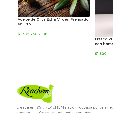
Aceite de Oliva Extra Virgen Prensado
en Frio
$
1.390
-
$
85.500
Frasco P
con bomb
$
1.600
Creada en 1991, REACHEM nació motivada por una nece
productos químicos en pequeñas cantidades.