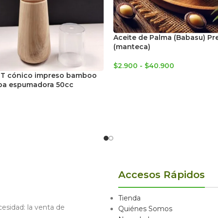
Aceite de Palma (Babasu) P
(manteca)
$
2.900
-
$
40.900
ET cónico impreso bamboo
a espumadora 50cc
Accesos Rápidos
Tienda
sidad: la venta de
Quiénes Somos