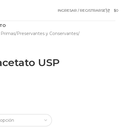
INGRESAR / REGISTRARSE
$
0
TO
 Primas
/
Preservantes y Conservantes
/
acetato USP