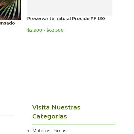
Preservante natural Procide PF 130
Jabón b
rensado
$
2.900
-
$
63.500
$
3.000
Visita Nuestras
Categorías
Materias Primas