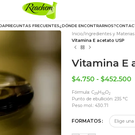
DA
PREGUNTAS FRECUENTES
¿DÓNDE ENCONTRARNOS?
CONTAC
Inicio
/
Ingredientes y Materias
Vitamina E acetato USP
Vitamina E 
$
4.750
-
$
452.500
Fórmula:
C
H
O
29
50
2
Punto de ebullición:
235 °C
Peso mol.:
430.71
FORMATOS