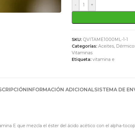
-
+
SKU:
QVITAME1000ML-1-1
Categorías:
Aceites
,
Dérmico
Vitaminas
Etiqueta:
vitamina e
SCRIPCIÓN
INFORMACIÓN ADICIONAL
SISTEMA DE EN
tamina E que mezcla el éster del ácido acético con el alpha-toco