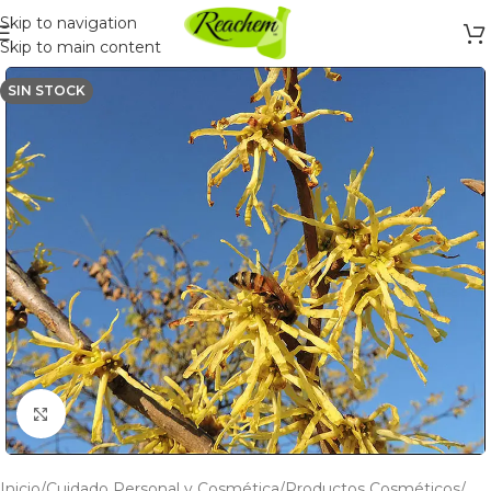
Skip to navigation
Skip to main content
SIN STOCK
Click to enlarge
Inicio
/
Cuidado Personal y Cosmética
/
Productos Cosméticos
/