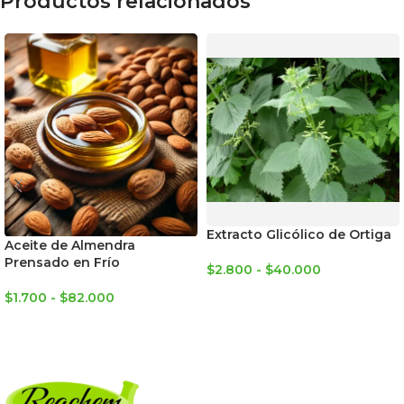
Productos relacionados
Extracto Glicólico de Ortiga
Aceite de Almendra
Prensado en Frío
$
2.800
-
$
40.000
SELECCIONAR OPCIONES
$
1.700
-
$
82.000
SELECCIONAR OPCIONES