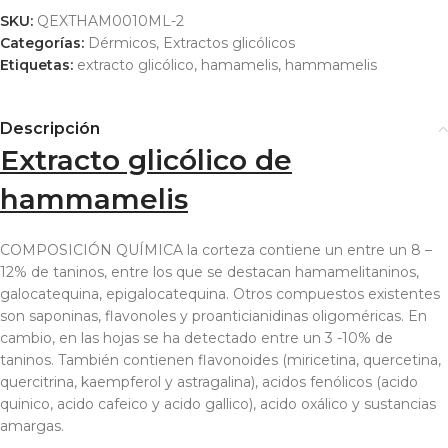
SKU:
QEXTHAM0010ML-2
Categorías:
Dérmicos
,
Extractos glicólicos
Etiquetas:
extracto glicólico
,
hamamelis
,
hammamelis
Descripción
Extracto glicólico de
hammamelis
COMPOSICIÓN QUÍMICA la corteza contiene un entre un 8 –
12% de taninos, entre los que se destacan hamamelitaninos,
galocatequina, epigalocatequina. Otros compuestos existentes
son saponinas, flavonoles y proanticianidinas oligoméricas. En
cambio, en las hojas se ha detectado entre un 3 -10% de
taninos. También contienen flavonoides (miricetina, quercetina,
quercitrina, kaempferol y astragalina), acidos fenólicos (acido
quinico, acido cafeico y acido gallico), acido oxálico y sustancias
amargas.