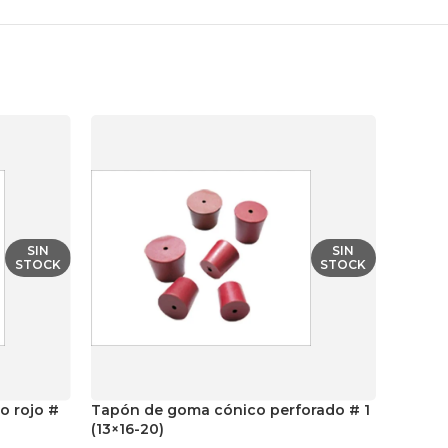
SIN
SIN
STOCK
STOCK
o rojo #
Tapón de goma cónico perforado # 1
Tapón 
(13×16-20)
8 (17×2