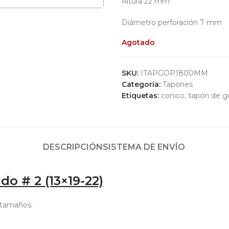
Altura 22 mm
Diámetro perforación 7 mm
Agotado
SKU:
ITAPGOP1800MM
Categoría:
Tapones
Etiquetas:
conico
,
tapón de g
DESCRIPCIÓN
SISTEMA DE ENVÍO
o # 2 (13×19-22)
 tamaños.