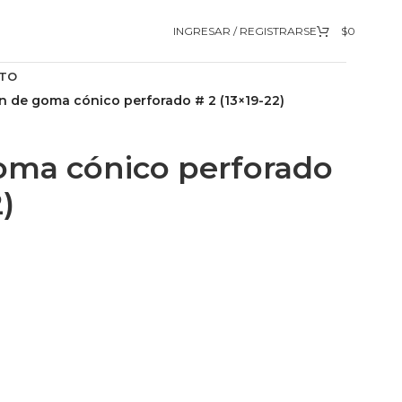
INGRESAR / REGISTRARSE
$
0
TO
 de goma cónico perforado # 2 (13×19-22)
oma cónico perforado
)