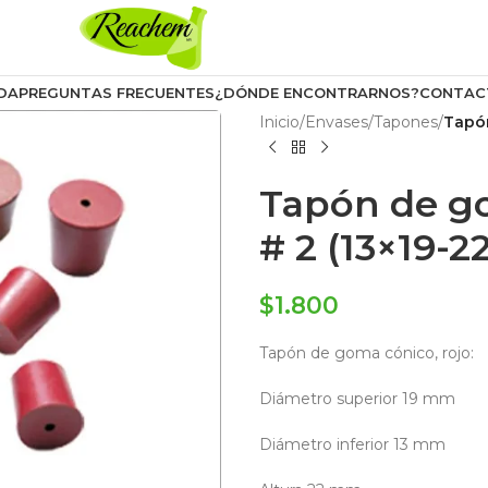
DA
PREGUNTAS FRECUENTES
¿DÓNDE ENCONTRARNOS?
CONTAC
Inicio
/
Envases
/
Tapones
/
Tapón
Tapón de g
# 2 (13×19-22
$
1.800
Tapón de goma cónico, rojo:
Diámetro superior 19 mm
Diámetro inferior 13 mm