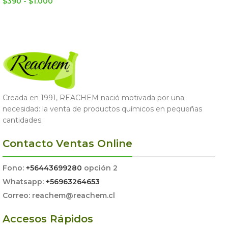
$
390
-
$
1.000
LEER MÁS
SELECCIONAR OPCIONES
Creada en 1991, REACHEM nació motivada por una
necesidad: la venta de productos químicos en pequeñas
cantidades.
Contacto Ventas Online
Fono:
+56443699280
opción 2
Whatsapp:
+56963264653
Correo: reachem@reachem.cl
Accesos Rápidos