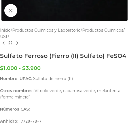
Click to enlarge
Inicio
/
Productos Químicos y Laboratorio
/
Productos Químicos
/
USP
Sulfato Ferroso (Fierro (II) Sulfato) FeSO4
$
1.000
-
$
3.900
Nombre IUPAC:
Sulfato de hierro (II)
Otros nombres:
Vitriolo verde, caparrosa verde, melanterita
(forma mineral).
Números CAS:
Anhidro:
7720-78-7