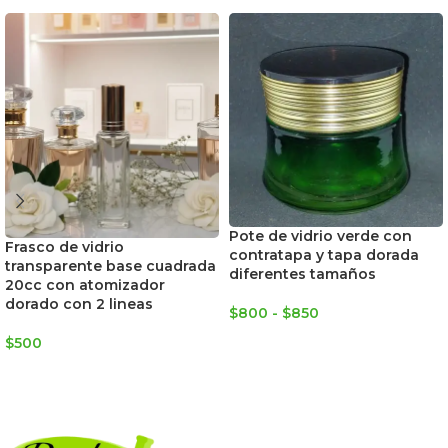
Pote de vidrio verde con
Frasco de vidrio
contratapa y tapa dorada
transparente base cuadrada
diferentes tamaños
20cc con atomizador
dorado con 2 lineas
$
800
-
$
850
SELECCIONAR OPCIONES
$
500
AGREGAR AL CARRITO