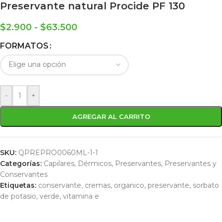
Preservante natural Procide PF 130
$
2.900
-
$
63.500
FORMATOS
-
+
AGREGAR AL CARRITO
SKU:
QPREPRO0060ML-1-1
Categorías:
Capilares
,
Dérmicos
,
Preservantes
,
Preservantes y
Conservantes
Etiquetas:
conservante
,
cremas
,
organico
,
preservante
,
sorbato
de potasio
,
verde
,
vitamina e