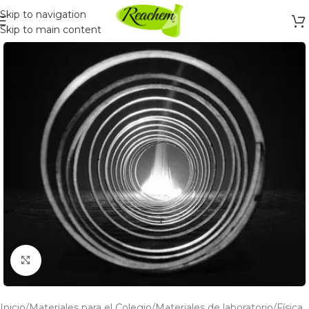
Skip to navigation
Skip to main content
Click to enlarge
Inicio
/
Materiales para el Colegio
/
Materiales de laboratorio
/
Física