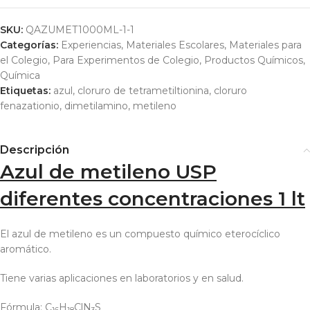
SKU:
QAZUMET1000ML-1-1
Categorías:
Experiencias
,
Materiales Escolares
,
Materiales para
el Colegio
,
Para Experimentos de Colegio
,
Productos Químicos
,
Química
Etiquetas:
azul
,
cloruro de tetrametiltionina
,
cloruro
fenazationio
,
dimetilamino
,
metileno
Descripción
Azul de metileno USP
diferentes concentraciones 1 lt
El azul de metileno es un compuesto químico eterocíclico
aromático.
Tiene varias aplicaciones en laboratorios y en salud.
Fórmula:
C
H
ClN
S