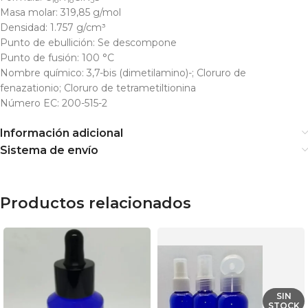
16
18
3
Masa molar:
319,85 g/mol
Densidad:
1.757 g/cm³
Punto de ebullición:
Se descompone
Punto de fusión:
100 °C
Nombre químico:
3,7-bis (dimetilamino)-; Cloruro de
fenazationio; Cloruro de tetrametiltionina
Número EC:
200-515-2
Información adicional
Sistema de envío
Productos relacionados
SIN
STOCK