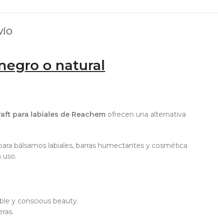
VÍO
negro o natural
raft para labiales de Reachem
ofrecen una alternativa
l para bálsamos labiales, barras humectantes y cosmética
 uso.
ble y conscious beauty.
eras.