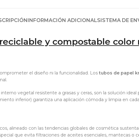
SCRIPCIÓN
INFORMACIÓN ADICIONAL
SISTEMA DE EN
 reciclable y compostable color 
comprometer el diseño ni la funcionalidad. Los
tubos de papel k
nal.
interno vegetal resistente a grasas y ceras, son la solución idea
miento inferior) garantiza una aplicación cómoda y limpia en cada
icos, alineado con las tendencias globales de cosmética sustenta
ecial que evita filtraciones de aceites esenciales, mantecas o c