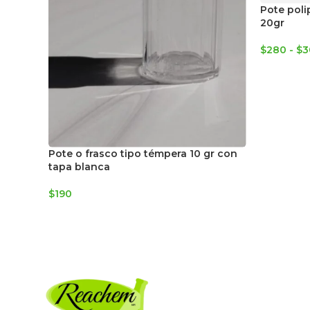
Pote poli
20gr
$
280
-
$
3
Pote o frasco tipo témpera 10 gr con
tapa blanca
$
190