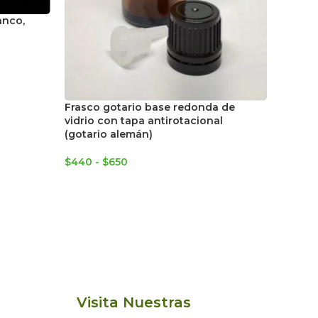
Pote p
anco,
$
450
Frasco gotario base redonda de
vidrio con tapa antirotacional
(gotario alemán)
$
440
-
$
650
Visita Nuestras