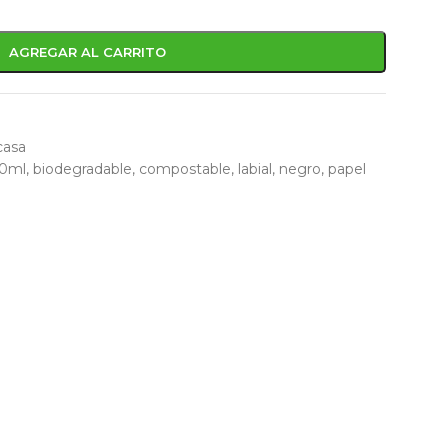
AGREGAR AL CARRITO
casa
10ml
,
biodegradable
,
compostable
,
labial
,
negro
,
papel