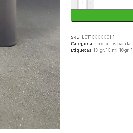
-
+
SKU:
LCT10000001-1
Categoría:
Productos para la 
Etiquetas:
10 gr
,
10 ml
,
10gr
,