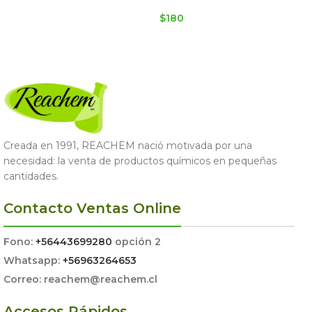
$
180
LEER MÁS
LEER MÁS
Creada en 1991, REACHEM nació motivada por una
necesidad: la venta de productos químicos en pequeñas
cantidades.
Contacto Ventas Online
Fono:
+56443699280
opción 2
Whatsapp:
+56963264653
Correo: reachem@reachem.cl
Accesos Rápidos