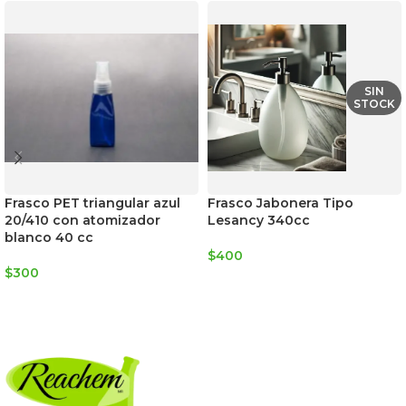
SIN
STOCK
Frasco PET triangular azul
Frasco Jabonera Tipo
20/410 con atomizador
Lesancy 340cc
blanco 40 cc
$
400
$
300
LEER MÁS
AGREGAR AL CARRITO