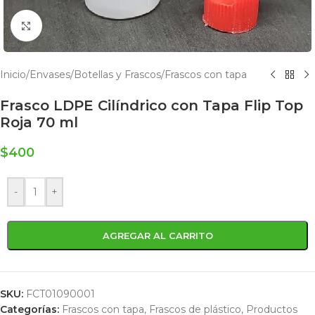
Click to enlarge
Inicio
/
Envases
/
Botellas y Frascos
/
Frascos con tapa
Frasco LDPE Cilíndrico con Tapa Flip Top
Roja 70 ml
$
400
-
+
AGREGAR AL CARRITO
SKU:
FCT01090001
Categorías:
Frascos con tapa
,
Frascos de plástico
,
Productos