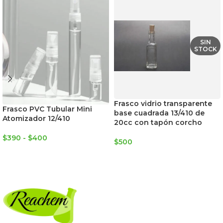
SIN
STOCK
Frasco vidrio transparente
Frasco PVC Tubular Mini
base cuadrada 13/410 de
Atomizador 12/410
20cc con tapón corcho
$
390
-
$
400
$
500
SELECCIONAR OPCIONES
LEER MÁS