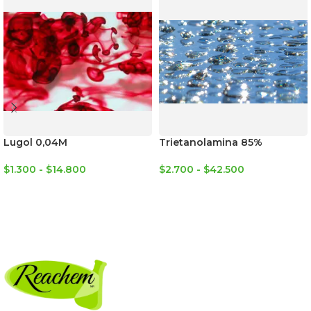
Lugol 0,04M
Trietanolamina 85%
$
1.300
-
$
14.800
$
2.700
-
$
42.500
SELECCIONAR OPCIONES
SELECCIONAR OPCIONES