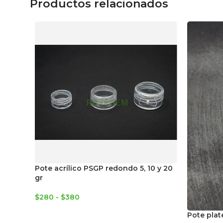
Productos relacionados
Pote acrílico PSGP redondo 5, 10 y 20
gr
$
280
-
$
380
Pote plat