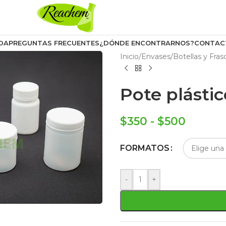
DA
PREGUNTAS FRECUENTES
¿DÓNDE ENCONTRARNOS?
CONTAC
Inicio
/
Envases
/
Botellas y Fras
Pote plásti
$
350
-
$
500
FORMATOS
-
+