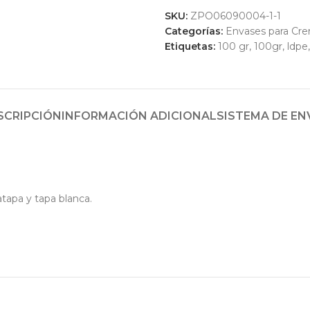
SKU:
ZPO06090004-1-1
Categorías:
Envases para Cr
Etiquetas:
100 gr
,
100gr
,
ldpe
,
SCRIPCIÓN
INFORMACIÓN ADICIONAL
SISTEMA DE EN
atapa y tapa blanca.