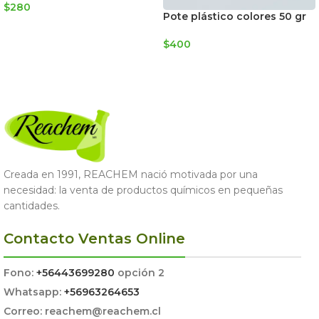
$
280
Pote plástico colores 50 gr
AGREGAR AL CARRITO
$
400
SELECCIONAR OPCIONES
Creada en 1991, REACHEM nació motivada por una
necesidad: la venta de productos químicos en pequeñas
cantidades.
Contacto Ventas Online
Fono:
+56443699280
opción 2
Whatsapp:
+56963264653
Correo: reachem@reachem.cl