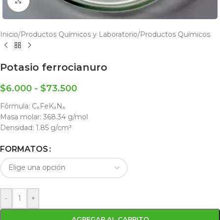
Click to enlarge
Inicio
/
Productos Químicos y Laboratorio
/
Productos Químicos
Potasio ferrocianuro
$
6.000
-
$
73.500
Fórmula: C₆FeK₄N₆
Masa molar:
368.34 g/mol
Densidad:
1.85 g/cm³
FORMATOS
-
+
AGREGAR AL CARRITO