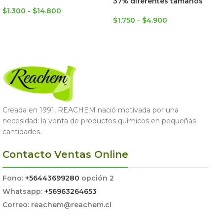
37% diferentes tamaños
$
1.300
-
$
14.800
$
1.750
-
$
4.900
SELECCIONAR OPCIONES
SELECCIONAR OPCIONES
Creada en 1991, REACHEM nació motivada por una
necesidad: la venta de productos químicos en pequeñas
cantidades.
Contacto Ventas Online
Fono:
+56443699280
opción 2
Whatsapp:
+56963264653
Correo: reachem@reachem.cl