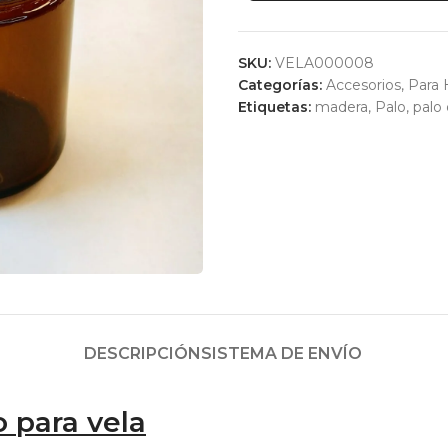
SKU:
VELA000008
Categorías:
Accesorios
,
Para 
Etiquetas:
madera
,
Palo
,
palo
DESCRIPCIÓN
SISTEMA DE ENVÍO
 para vela