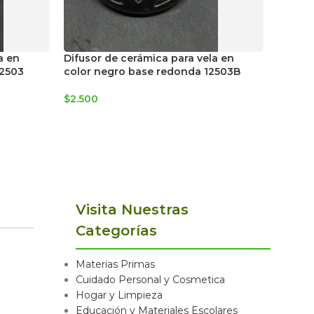
Difuso
a en
Difusor de cerámica para vela en
color 
12503
color negro base redonda 12503B
12507
$
2.500
$
4.000
Visita Nuestras
Categorías
Materias Primas
Cuidado Personal y Cosmetica
Hogar y Limpieza
Educación y Materiales Escolares