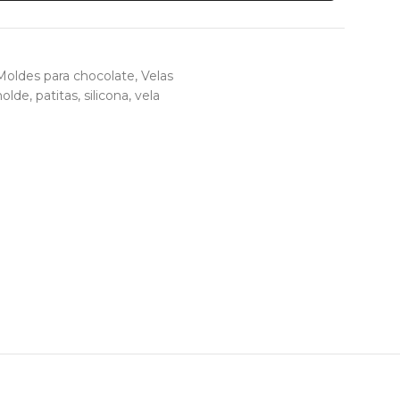
Moldes para chocolate
,
Velas
olde
,
patitas
,
silicona
,
vela