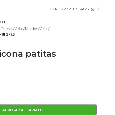
INGRESAR / REGISTRARSE
$
0
TO
 Primas
/
Velas
/
Moldes
/
Velas
/
18,5×1,5
icona patitas
AGREGAR AL CARRITO