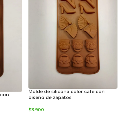
Molde 
de niñ
$
3.900
Molde de silicona color café con
 con
diseño de zapatos
$
3.900