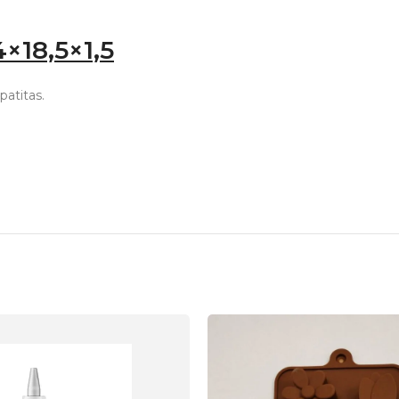
4×18,5×1,5
patitas.