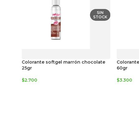
SIN
STOCK
Colorante softgel marrón chocolate
Colorante
25gr
60gr
$
2.700
$
3.300