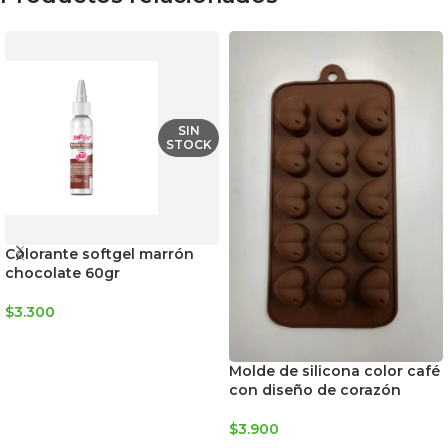
SIN
STOCK
Colorante softgel marrón
chocolate 60gr
$
3.300
LEER MÁS
Molde de silicona color café
con diseño de corazón
$
3.900