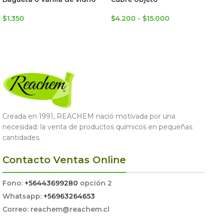
$
1.350
$
4.200
-
$
15.000
AGREGAR AL CARRITO
SELECCIONAR OPCIONES
Creada en 1991, REACHEM nació motivada por una
necesidad: la venta de productos químicos en pequeñas
cantidades.
Contacto Ventas Online
Fono:
+56443699280
opción 2
Whatsapp:
+56963264653
Correo: reachem@reachem.cl