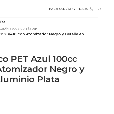
INGRESAR / REGISTRARSE
$
0
TO
cos
/
Frascos con tapa
/
cc 20/410 con Atomizador Negro y Detalle en
co PET Azul 100cc
Atomizador Negro y
Aluminio Plata