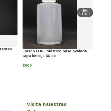
SIN
STOCK
erentes
Frasco
Frasco LDPE plástico base ovalada
atomiz
tapa lenteja 60 cc
cc
$
600
$
650
Visita Nuestras