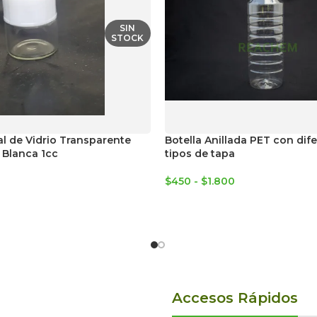
SIN
STOCK
al de Vidrio Transparente
Botella Anillada PET con dif
 Blanca 1cc
tipos de tapa
$
450
-
$
1.800
Accesos Rápidos