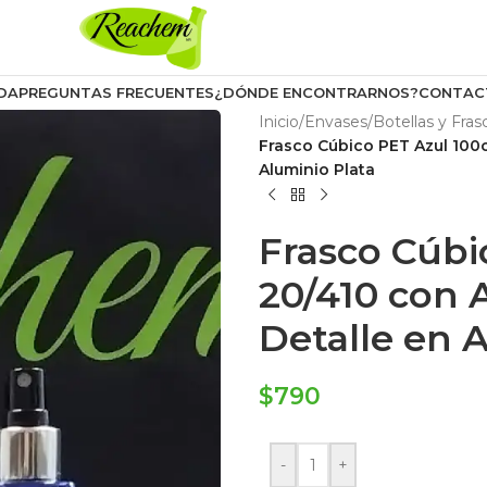
DA
PREGUNTAS FRECUENTES
¿DÓNDE ENCONTRARNOS?
CONTAC
Inicio
/
Envases
/
Botellas y Fras
Frasco Cúbico PET Azul 100
Aluminio Plata
Frasco Cúbi
20/410 con 
Detalle en 
$
790
-
+