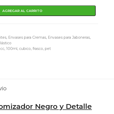
AGREGAR AL CARRITO
ites
,
Envases para Cremas
,
Envases para Jaboneras
,
lástico
0cc
,
100ml
,
cubico
,
frasco
,
pet
VÍO
omizador Negro y Detalle