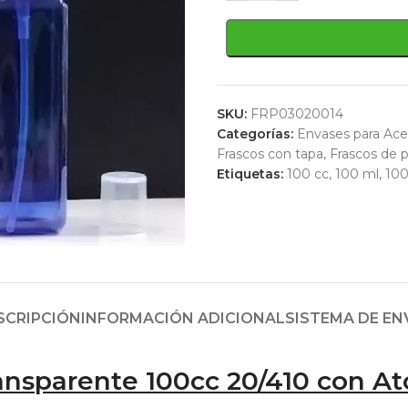
SKU:
FRP03020014
Categorías:
Envases para Ace
Frascos con tapa
,
Frascos de p
Etiquetas:
100 cc
,
100 ml
,
10
SCRIPCIÓN
INFORMACIÓN ADICIONAL
SISTEMA DE EN
ansparente 100cc 20/410 con At