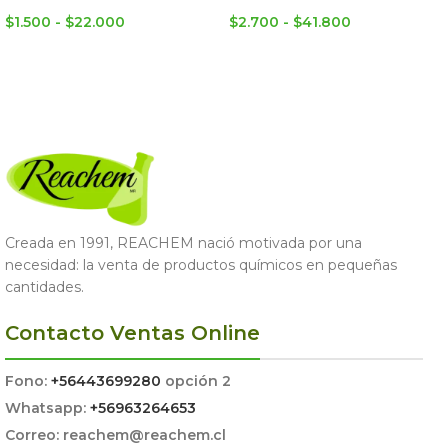
$
1.500
-
$
22.000
$
2.700
-
$
41.800
SELECCIONAR OPCIONES
SELECCIONAR OPCIONES
Creada en 1991, REACHEM nació motivada por una
necesidad: la venta de productos químicos en pequeñas
cantidades.
Contacto Ventas Online
Fono:
+56443699280
opción 2
Whatsapp:
+56963264653
Correo: reachem@reachem.cl