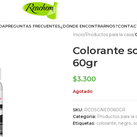
DA
PREGUNTAS FRECUENTES
¿DÓNDE ENCONTRARNOS?
CONTAC
Inicio
/
Productos para la casa
/
Colorante s
60gr
$
3.300
Agotado
SKU:
RCOSGNE0060GR
Categoría:
Productos para la 
Etiquetas:
colorante
,
negro
,
s