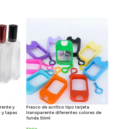
Colora
rente y
Frasco de acrílico tipo tarjeta
25gr
 y tapas
transparente diferentes colores de
funda 50ml
$
2.700