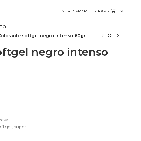
INGRESAR / REGISTRARSE
$
0
TO
Colorante softgel negro intenso 60gr
oftgel negro intenso
casa
oftgel
,
super