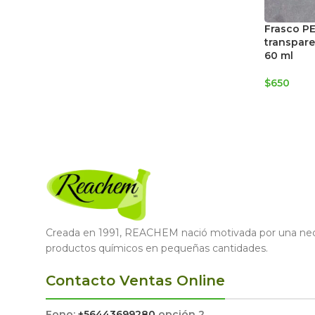
Frasco PE
transpar
60 ml
$
650
Creada en 1991, REACHEM nació motivada por una nece
productos químicos en pequeñas cantidades.
Contacto Ventas Online
Fono:
+56443699280
opción 2