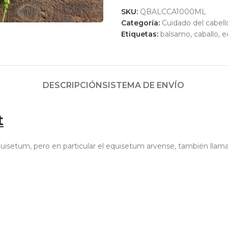
SKU:
QBALCCA1000ML
Categoría:
Cuidado del cabell
Etiquetas:
balsamo
,
caballo
,
e
DESCRIPCIÓN
SISTEMA DE ENVÍO
t
isetum, pero en particular el equisetum arvense, también llamado