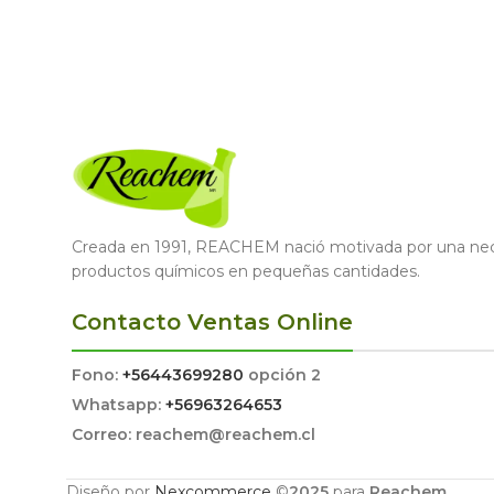
Creada en 1991, REACHEM nació motivada por una nece
productos químicos en pequeñas cantidades.
Contacto Ventas Online
Fono:
+56443699280
opción 2
Whatsapp:
+56963264653
Correo: reachem@reachem.cl
Diseño por
Nexcommerce
©
2025
para
Reachem