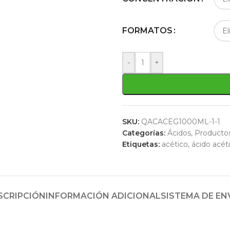
FORMATOS
-
+
SKU:
QACACEG1000ML-1-1
Categorías:
Ácidos
,
Productos
Etiquetas:
acético
,
ácido acéti
SCRIPCIÓN
INFORMACIÓN ADICIONAL
SISTEMA DE EN