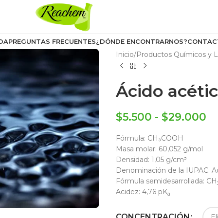
DA
PREGUNTAS FRECUENTES
¿DÓNDE ENCONTRARNOS?
CONTAC
Inicio
/
Productos Químicos y L
Ácido acéti
$
5.500
-
$
29.000
Fórmula:
CH₃COOH
Masa molar:
60,052 g/mol
Densidad:
1,05 g/cm³
Denominación de la IUPAC:
A
Fórmula semidesarrollada:
CH
Acidez:
4,76 pK
a
CONCENTRACIÓN