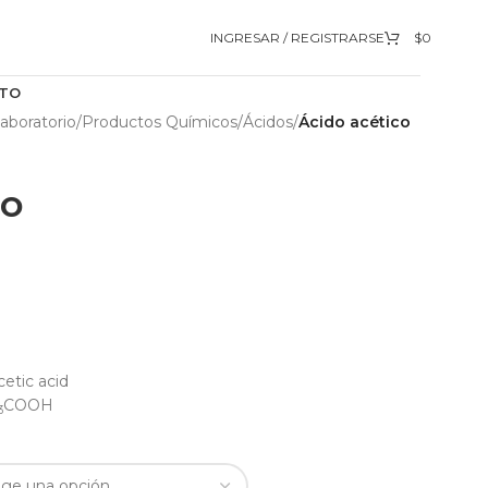
INGRESAR / REGISTRARSE
$
0
TO
aboratorio
/
Productos Químicos
/
Ácidos
/
Ácido acético
co
cetic acid
COOH
3