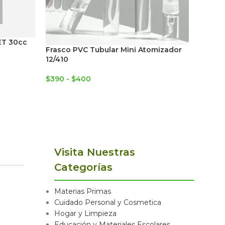
ET 30cc
Pote r
Frasco PVC Tubular Mini Atomizador
12/410
$
400
$
390
-
$
400
Visita Nuestras
Categorías
Materias Primas
Cuidado Personal y Cosmetica
Hogar y Limpieza
Educación y Materiales Escolares