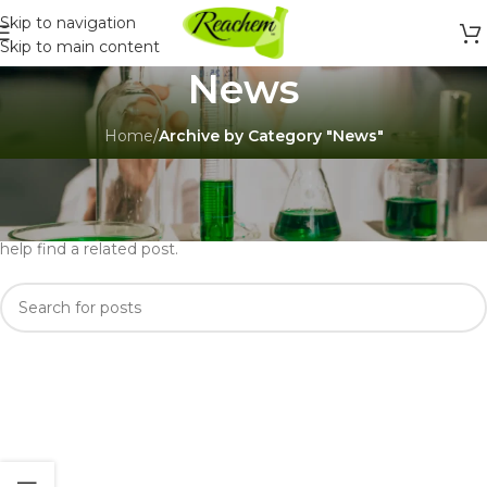
Skip to navigation
Skip to main content
News
Home
/
Archive by Category "News"
Nothing Found
Apologies, but no results were found. Perhaps searching will
help find a related post.