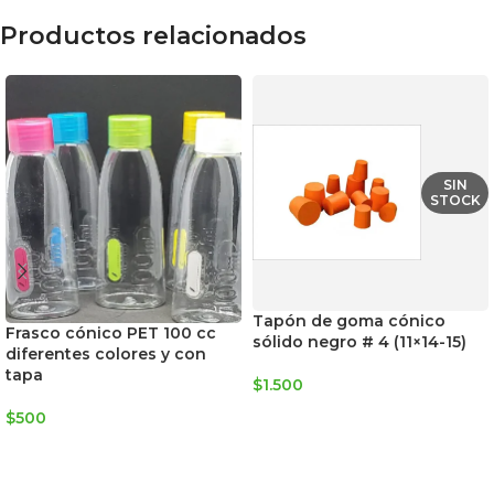
Productos relacionados
SIN
STOCK
Tapón de goma cónico
Frasco cónico PET 100 cc
sólido negro # 4 (11×14-15)
diferentes colores y con
tapa
$
1.500
LEER MÁS
$
500
SELECCIONAR OPCIONES