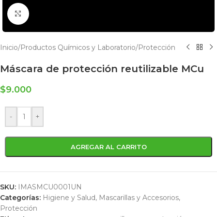
Click to enlarge
Inicio
/
Productos Químicos y Laboratorio
/
Protección
Máscara de protección reutilizable MCu
$
9.000
-
+
AGREGAR AL CARRITO
SKU:
IMASMCU0001UN
Categorías:
Higiene y Salud
,
Mascarillas y Accesorios
,
Protección