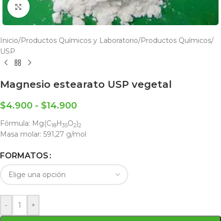
Click to enlarge
Inicio
/
Productos Químicos y Laboratorio
/
Productos Químicos
/
USP
Magnesio estearato USP vegetal
$
4.900
-
$
14.900
Fórmula:
Mg(C
H
O
)
18
35
2
2
Masa molar:
591,27 g/mol
FORMATOS
-
+