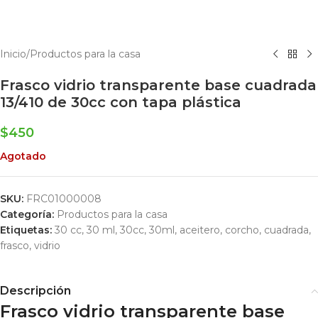
Inicio
/
Productos para la casa
Frasco vidrio transparente base cuadrada
13/410 de 30cc con tapa plástica
$
450
Agotado
SKU:
FRC01000008
Categoría:
Productos para la casa
Etiquetas:
30 cc
,
30 ml
,
30cc
,
30ml
,
aceitero
,
corcho
,
cuadrada
,
frasco
,
vidrio
Descripción
Frasco vidrio transparente base